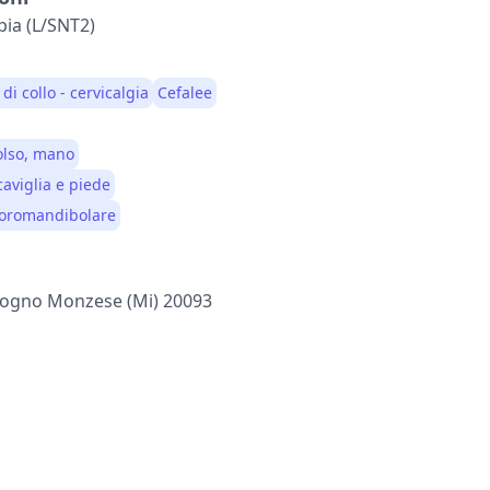
pia (L/SNT2)
di collo - cervicalgia
Cefalee
polso, mano
caviglia e piede
mporomandibolare
Cologno Monzese (mi) 20093