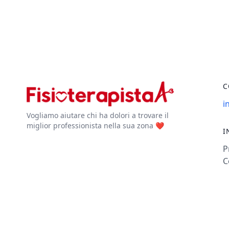
C
i
Vogliamo aiutare chi ha dolori a trovare il
miglior professionista nella sua zona ❤️
I
P
C