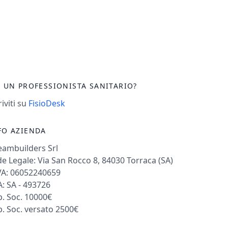
I UN PROFESSIONISTA SANITARIO?
riviti su
FisioDesk
FO AZIENDA
eambuilders Srl
e Legale: Via San Rocco 8, 84030 Torraca (SA)
VA: 06052240659
: SA - 493726
. Soc. 10000€
. Soc. versato 2500€