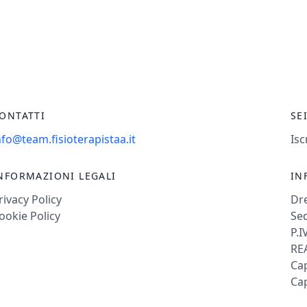
ONTATTI
SE
nfo@team.fisioterapistaa.it
Isc
NFORMAZIONI LEGALI
IN
rivacy Policy
Dr
ookie Policy
Sed
P.I
REA
Cap
Cap